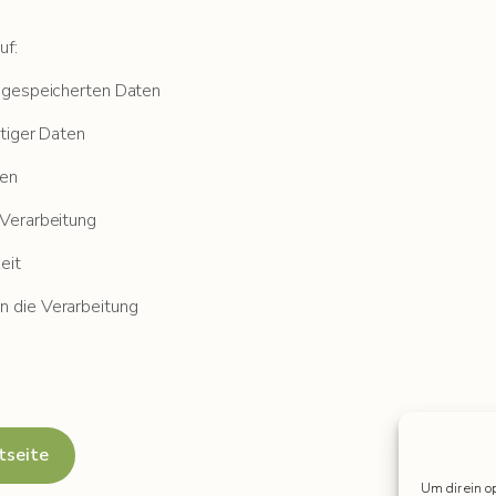
uf:
e gespeicherten Daten
htiger Daten
ten
 Verarbeitung
eit
 die Verarbeitung
tseite
Um dir ein o