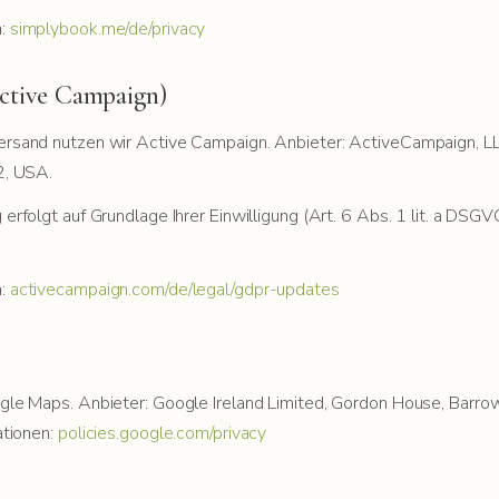
n:
simplybook.me/de/privacy
Active Campaign)
rsand nutzen wir Active Campaign. Anbieter: ActiveCampaign, LL
2, USA.
erfolgt auf Grundlage Ihrer Einwilligung (Art. 6 Abs. 1 lit. a DSG
n:
activecampaign.com/de/legal/gdpr-updates
gle Maps. Anbieter: Google Ireland Limited, Gordon House, Barrow
ationen:
policies.google.com/privacy