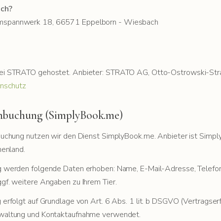
ich?
mspannwerk 18, 66571 Eppelborn - Wiesbach
ei STRATO gehostet. Anbieter: STRATO AG, Otto-Ostrowski-Stra
enschutz
inbuchung (SimplyBook.me)
buchung nutzen wir den Dienst SimplyBook.me. Anbieter ist Simpl
henland.
g werden folgende Daten erhoben: Name, E-Mail-Adresse, Telef
gf. weitere Angaben zu Ihrem Tier.
erfolgt auf Grundlage von Art. 6 Abs. 1 lit. b DSGVO (Vertragserf
waltung und Kontaktaufnahme verwendet.