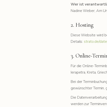
Wer ist verantwortl
Nadine Weber, Am U
2. Hosting
Diese Website wird b
Details:
strato.de/dat
3. Online-Term
Für die Online-Termin
Ierapetra, Kreta, Griec
Bei der Terminbuchun
gewünschter Termin, g
Die Datenverarbeitung 
werden zur Terminver