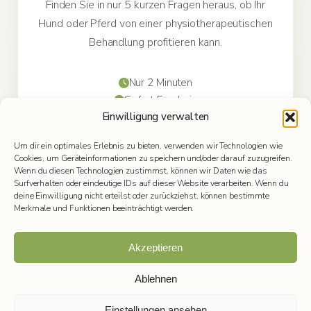
Finden Sie in nur 5 kurzen Fragen heraus, ob Ihr
Hund oder Pferd von einer physiotherapeutischen
Behandlung profitieren kann.
Nur 2 Minuten
Sofort Ergebnis
Einwilligung verwalten
100% kostenlos
Um dir ein optimales Erlebnis zu bieten, verwenden wir Technologien wie
Cookies, um Geräteinformationen zu speichern und/oder darauf zuzugreifen.
Jetzt starten
Wenn du diesen Technologien zustimmst, können wir Daten wie das
Surfverhalten oder eindeutige IDs auf dieser Website verarbeiten. Wenn du
deine Einwilligung nicht erteilst oder zurückziehst, können bestimmte
Merkmale und Funktionen beeinträchtigt werden.
Akzeptieren
Ablehnen
2025
Tierphysiotherapie Nadine Weber
| Saarland
Einstellungen ansehen